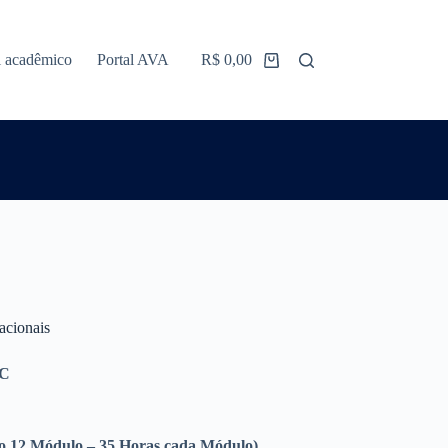
l acadêmico
Portal AVA
R$
0,00
acionais
EC
ao 12 Módulo – 35 Horas cada Módulo)